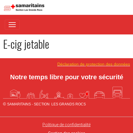
E-cig jetable
Déclaration de protection des données
Notre temps libre pour
vo
tre séc
urité
©
SAMARITAINS - SECTION LES GRANDS ROCS
Politique de confidentialité