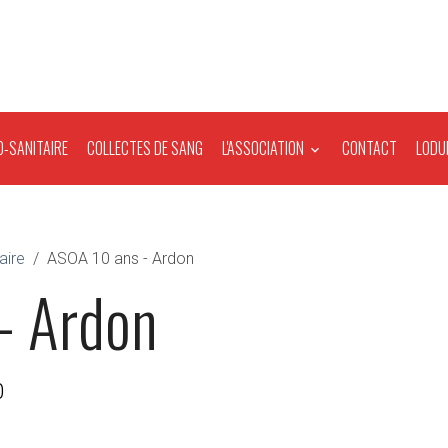
O-SANITAIRE
COLLECTES DE SANG
L'ASSOCIATION
CONTACT
LODU
aire
ASOA 10 ans - Ardon
- Ardon
0