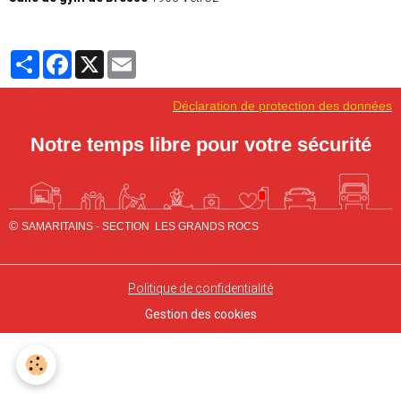
Partager
Facebook
X
Email
Déclaration de protection des données
Notre temps libre pour
vo
tre séc
urité
©
SAMARITAINS - SECTION LES GRANDS ROCS
Politique de confidentialité
Gestion des cookies