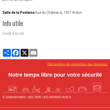
Salle de la Pontaise
Rue du Château 6, 1957 Ardon
Info utile
Guide d'accès
Partager
Facebook
X
Email
Déclaration de protection des données
Notre temps libre pour
vo
tre séc
urité
©
SAMARITAINS - SECTION LES GRANDS ROCS